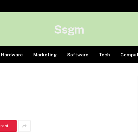
Ssgm
Hardware
Marketing
Software
Tech
Comput
d
erest