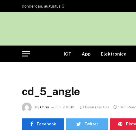
donderdag, augustus 6
ICT
App
Elektronica
cd_5_angle
By
Chris
juni 7, 2013
Geen reacties
1 Min Rea
Facebook
Twitter
Pint