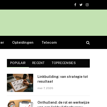
Facebook
Twitter
Instagram
er
Opleidingen
Telecom
POPULAIR
RECENT
TOPRECENSIES
Linkbuilding: van strategie tot
resultaat
mei 7, 2026
Onthullend: de rol en werkwijze