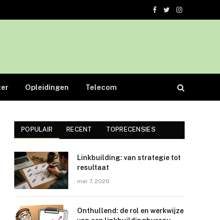
Facebook
Twitter
Instagram
er
Opleidingen
Telecom
POPULAIR
RECENT
TOPRECENSIES
Linkbuilding: van strategie tot
resultaat
mei 7, 2026
Onthullend: de rol en werkwijze