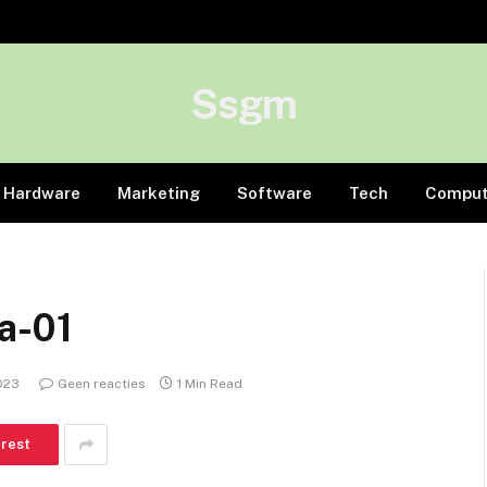
Ssgm
Hardware
Marketing
Software
Tech
Comput
a-01
2023
Geen reacties
1 Min Read
erest