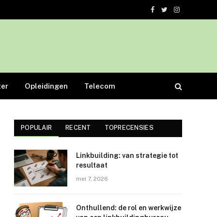
Facebook
Twitter
Instagram
er
Opleidingen
Telecom
POPULAIR
RECENT
TOPRECENSIES
Linkbuilding: van strategie tot
resultaat
mei 7, 2026
Onthullend: de rol en werkwijze