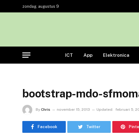
zondag, augustus 9
ICT
App
Elektronica
bootstrap-mdo-sfmom
By
Chris
november 15, 2013
Updated:
februari 5, 
Facebook
Twitter
Pint