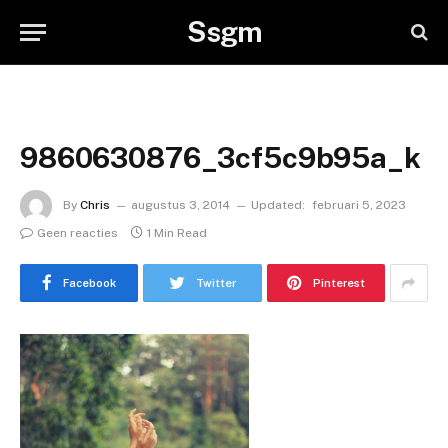
Ssgm
9860630876_3cf5c9b95a_k
By
Chris
augustus 3, 2014
Updated:
februari 5, 2023
Geen reacties
1 Min Read
Facebook
Twitter
Pinterest