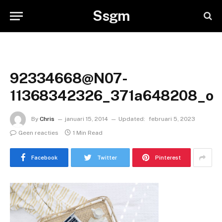
Ssgm
92334668@N07-
11368342326_371a648208_o
By
Chris
januari 15, 2014
Updated:
februari 5, 2023
Geen reacties
1 Min Read
Facebook
Twitter
Pinterest