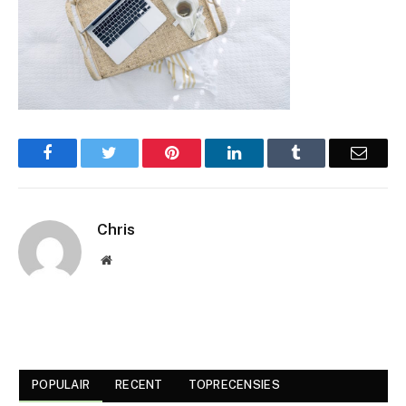
Facebook
Twitter
Pinterest
LinkedIn
Tumblr
Email
Chris
Website
POPULAIR
RECENT
TOPRECENSIES