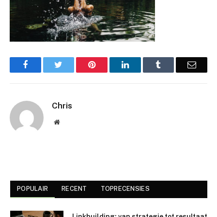
Facebook
Twitter
Pinterest
LinkedIn
Tumblr
Email
Chris
Website
POPULAIR
RECENT
TOPRECENSIES
Linkbuilding: van strategie tot resultaat