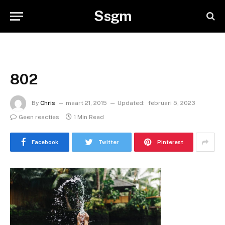
Ssgm
802
By
Chris
maart 21, 2015
Updated:
februari 5, 2023
Geen reacties
1 Min Read
Facebook
Twitter
Pinterest