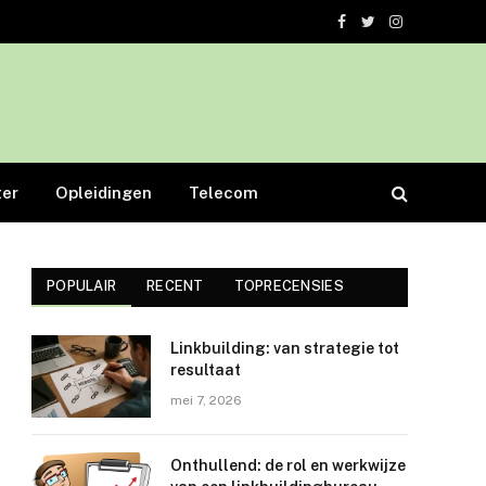
Facebook
Twitter
Instagram
er
Opleidingen
Telecom
POPULAIR
RECENT
TOPRECENSIES
Linkbuilding: van strategie tot
resultaat
mei 7, 2026
Onthullend: de rol en werkwijze