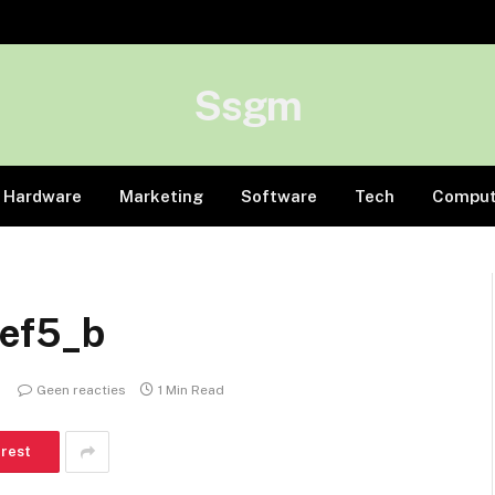
Ssgm
Hardware
Marketing
Software
Tech
Comput
ef5_b
Geen reacties
1 Min Read
erest