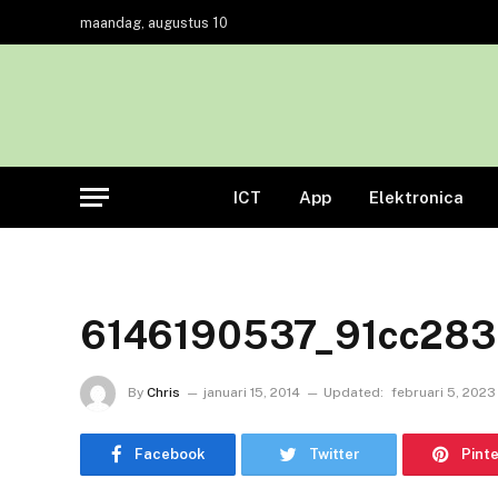
maandag, augustus 10
ICT
App
Elektronica
6146190537_91cc283
By
Chris
januari 15, 2014
Updated:
februari 5, 2023
Facebook
Twitter
Pint