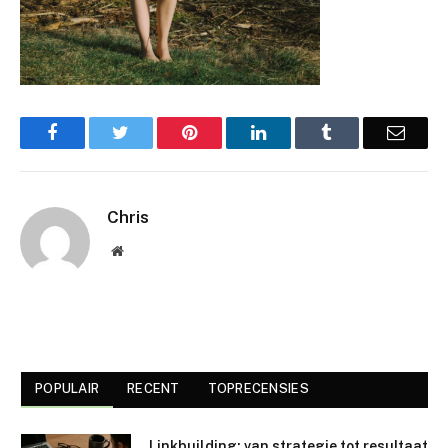
Facebook
Twitter
Pinterest
LinkedIn
Tumblr
Email
Chris
Website
POPULAIR
RECENT
TOPRECENSIES
Linkbuilding: van strategie tot resultaat