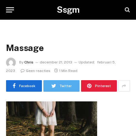
Ssgm
Massage
By
Chris
december 21, 2013
Updated:
februari 5,
2023
Geen reacties
1 Min Read
Facebook
Twitter
Pinterest