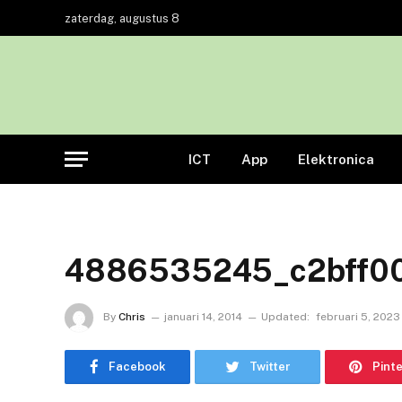
zaterdag, augustus 8
ICT
App
Elektronica
4886535245_c2bff0
By
Chris
januari 14, 2014
Updated:
februari 5, 2023
Facebook
Twitter
Pint