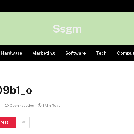
Ssgm
Hardware
Marketing
Software
Tech
Comput
09b1_o
Geen reacties
1 Min Read
erest