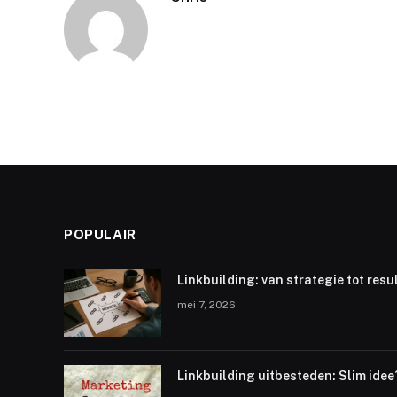
POPULAIR
Linkbuilding: van strategie tot resu
mei 7, 2026
Linkbuilding uitbesteden: Slim idee