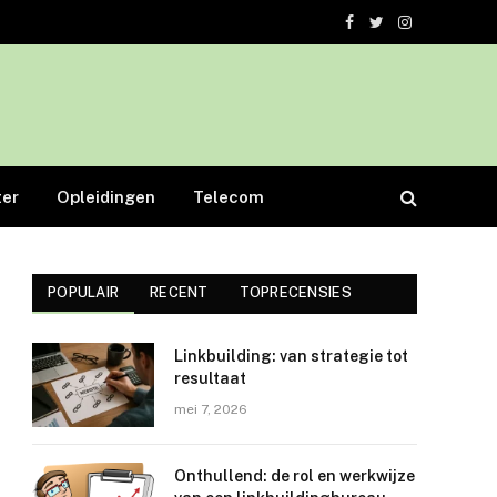
Facebook
Twitter
Instagram
er
Opleidingen
Telecom
POPULAIR
RECENT
TOPRECENSIES
Linkbuilding: van strategie tot
resultaat
mei 7, 2026
Onthullend: de rol en werkwijze