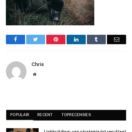
Facebook
Twitter
Pinterest
LinkedIn
Tumblr
Email
Chris
Website
POPULAIR
RECENT
TOPRECENSIES
Linkbuilding: van strategie tot resultaat