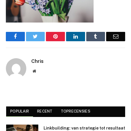
Facebook
Twitter
Pinterest
LinkedIn
Tumblr
Email
Chris
Website
POPULAIR
RECENT
TOPRECENSIES
Linkbuilding: van strategie tot resultaat