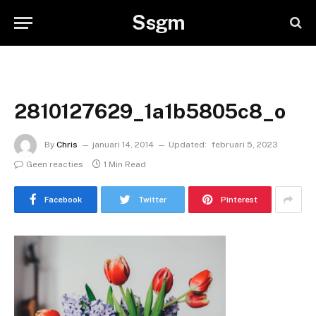
Ssgm
2810127629_1a1b5805c8_o
By
Chris
januari 14, 2014
Updated:
februari 5, 2023
Geen reacties
1 Min Read
Facebook
Twitter
Pinterest