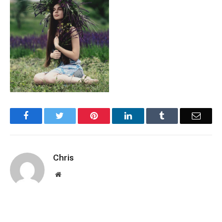
Facebook
Twitter
Pinterest
LinkedIn
Tumblr
Email
Chris
Website