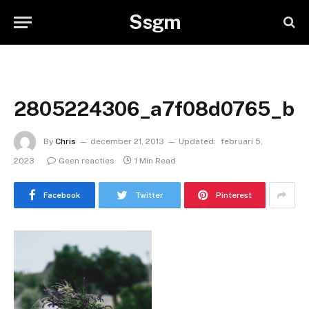
Ssgm
2805224306_a7f08d0765_b
By
Chris
december 21, 2013
Updated:
februari 5,
2023
Geen reacties
1 Min Read
Facebook
Twitter
Pinterest