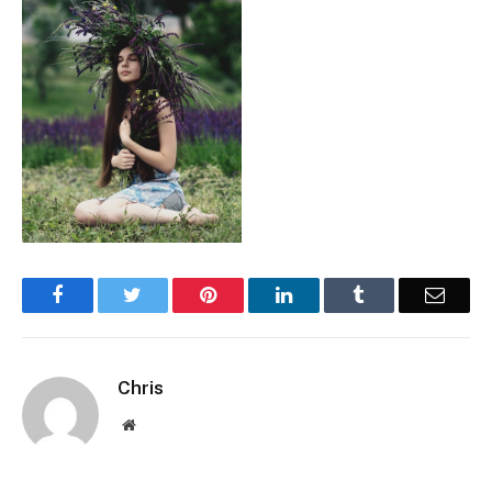
Facebook
Twitter
Pinterest
LinkedIn
Tumblr
Email
Chris
Website