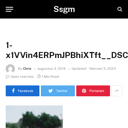
Ssgm
1-
x1VVin4ERPmJPBhiXTft__DS
By
Chris
augustus 3, 2014
Updated:
februari 5, 2023
Geen reacties
1 Min Read
Facebook
Twitter
Pinterest